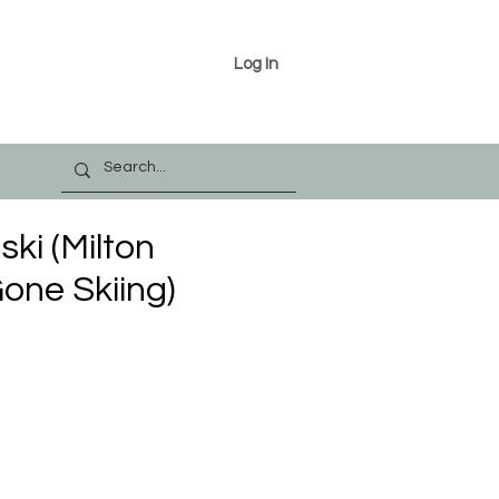
Log In
ski (Milton
one Skiing)