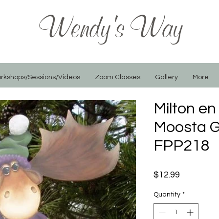
Wendy's Way
rkshops/Sessions/Videos
Zoom Classes
Gallery
More
Milton en 
Moosta G
FPP218
Price
$12.99
Quantity
*