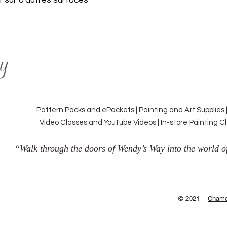
t sur d'autres surfaces
y
Pattern Packs and ePackets | Painting and Art Supplies 
Video Classes and YouTube Videos | In-store Painting 
“Walk through the doors of Wendy’s Way into the world of
© 2021
Chame